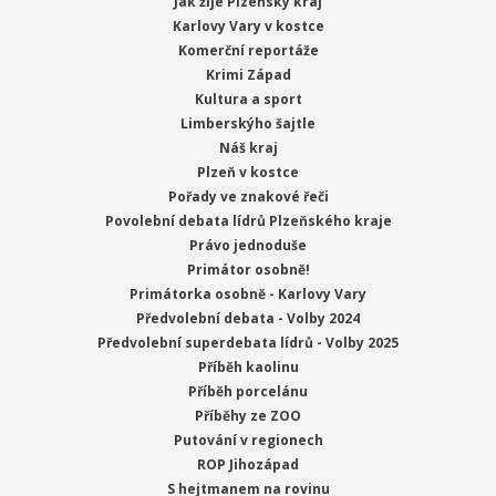
Jak žije Plzeňský kraj
Karlovy Vary v kostce
Komerční reportáže
Krimi Západ
Kultura a sport
Limberskýho šajtle
Náš kraj
Plzeň v kostce
Pořady ve znakové řeči
Povolební debata lídrů Plzeňského kraje
Právo jednoduše
Primátor osobně!
Primátorka osobně - Karlovy Vary
Předvolební debata - Volby 2024
Předvolební superdebata lídrů - Volby 2025
Příběh kaolinu
Příběh porcelánu
Příběhy ze ZOO
Putování v regionech
ROP Jihozápad
S hejtmanem na rovinu