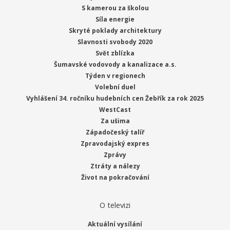
S kamerou za školou
Síla energie
Skryté poklady architektury
Slavnosti svobody 2020
Svět zblízka
Šumavské vodovody a kanalizace a.s.
Týden v regionech
Volební duel
Vyhlášení 34. ročníku hudebních cen Žebřík za rok 2025
WestCast
Za ušima
Západočeský talíř
Zpravodajský expres
Zprávy
Ztráty a nálezy
Život na pokračování
O televizi
Aktuální vysílání