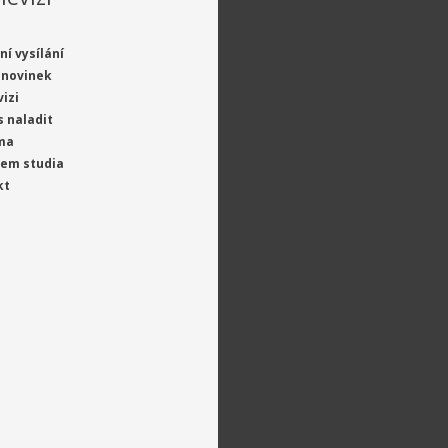
ní vysílání
 novinek
vizi
s naladit
ma
jem studia
kt