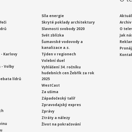
Síla energie
Aktuál
řeči
Skryté poklady architektury
Archiv
ídrů
Slavnosti svobody 2020
O tele
Svět zblízka
Jak ná
Šumavské vodovody a
Rekla
kanalizace a.s.
Proná
- Karlovy
Týden v regionech
Konta
Volební duel
 - Volby
Vyhlášení 34. ročníku
hudebních cen Žebřík za rok
ebata lídrů
2025
WestCast
Za ušima
Západočeský talíř
Zpravodajský expres
ch
Zprávy
Ztráty a nálezy
vinu
Život na pokračování
ou