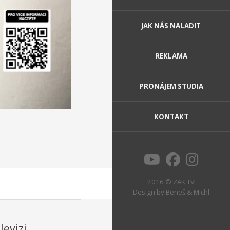
JAK NÁS NALADIT
REKLAMA
PRONÁJEM STUDIA
KONTAKT
2016 © ZAK TV
Design by
Beneš & Michl
levizi