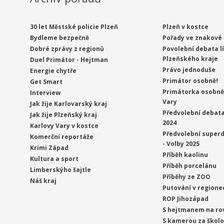
30 let Městské policie Plzeň
Plzeň v kostce
Bydleme bezpečně
Pořady ve znakové 
Dobré zprávy z regionů
Povolební debata l
Plzeňského kraje
Duel Primátor - Hejtman
Právo jednoduše
Energie chytře
Primátor osobně!
Get Smart
Primátorka osobně 
Interview
Vary
Jak žije Karlovarský kraj
Předvolební debata
Jak žije Plzeňský kraj
2024
Karlovy Vary v kostce
Předvolební superd
Komerční reportáže
- Volby 2025
Krimi Západ
Příběh kaolinu
Kultura a sport
Příběh porcelánu
Limberskýho šajtle
Příběhy ze ZOO
Náš kraj
Putování v regione
ROP Jihozápad
S hejtmanem na ro
S kamerou za škol