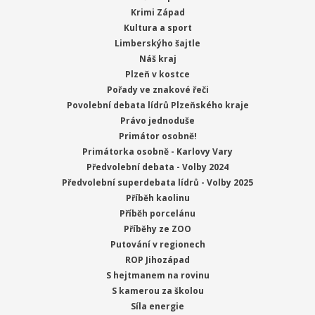
Krimi Západ
Kultura a sport
Limberskýho šajtle
Náš kraj
Plzeň v kostce
Pořady ve znakové řeči
Povolební debata lídrů Plzeňského kraje
Právo jednoduše
Primátor osobně!
Primátorka osobně - Karlovy Vary
Předvolební debata - Volby 2024
Předvolební superdebata lídrů - Volby 2025
Příběh kaolinu
Příběh porcelánu
Příběhy ze ZOO
Putování v regionech
ROP Jihozápad
S hejtmanem na rovinu
S kamerou za školou
Síla energie