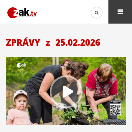
ZPRÁVY
z
25.02.2026