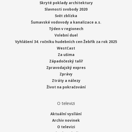
Skryté poklady architektury
Slavnosti svobody 2020
Svět zblízka
Šumavské vodovody a kanalizace a.s.
Týden v regionech
Volební duel
Vyhlášení 34. ročníku hudebních cen Žebřík za rok 2025
WestCast
Za ušima
Západočeský talíř
Zpravodajský expres
Zprávy
Ztráty a nálezy
Život na pokračování
O televizi
Aktuální vysílání
Archiv novinek
O televizi