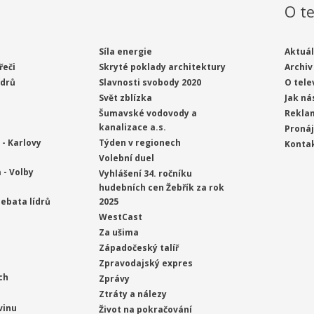
O te
Síla energie
Aktuál
řeči
Skryté poklady architektury
Archiv
ídrů
Slavnosti svobody 2020
O tele
Svět zblízka
Jak ná
Šumavské vodovody a
Rekla
kanalizace a.s.
Proná
- Karlovy
Týden v regionech
Konta
Volební duel
 - Volby
Vyhlášení 34. ročníku
hudebních cen Žebřík za rok
ebata lídrů
2025
WestCast
Za ušima
Západočeský talíř
Zpravodajský expres
ch
Zprávy
Ztráty a nálezy
vinu
Život na pokračování