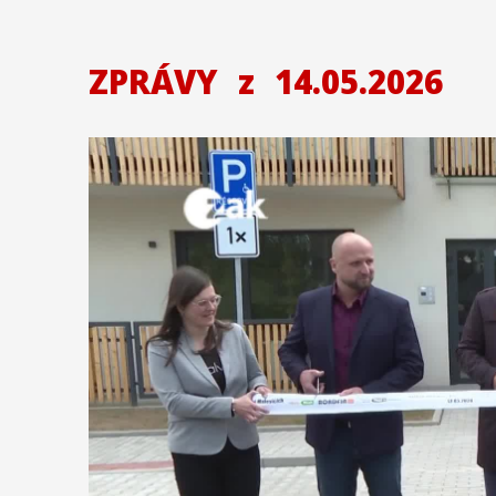
ZPRÁVY
z
14.05.2026