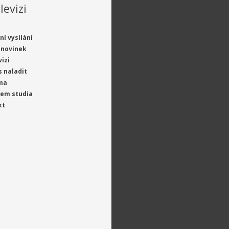
levizi
ní vysílání
 novinek
vizi
s naladit
ma
jem studia
kt