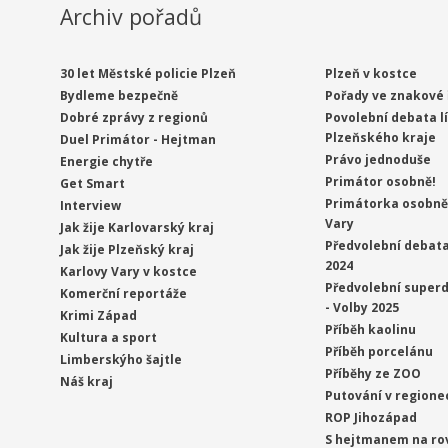
Archiv pořadů
30 let Městské policie Plzeň
Plzeň v kostce
Bydleme bezpečně
Pořady ve znakové 
Dobré zprávy z regionů
Povolební debata l
Plzeňského kraje
Duel Primátor - Hejtman
Právo jednoduše
Energie chytře
Primátor osobně!
Get Smart
Primátorka osobně 
Interview
Vary
Jak žije Karlovarský kraj
Předvolební debata
Jak žije Plzeňský kraj
2024
Karlovy Vary v kostce
Předvolební superd
Komerční reportáže
- Volby 2025
Krimi Západ
Příběh kaolinu
Kultura a sport
Příběh porcelánu
Limberskýho šajtle
Příběhy ze ZOO
Náš kraj
Putování v regione
ROP Jihozápad
S hejtmanem na ro