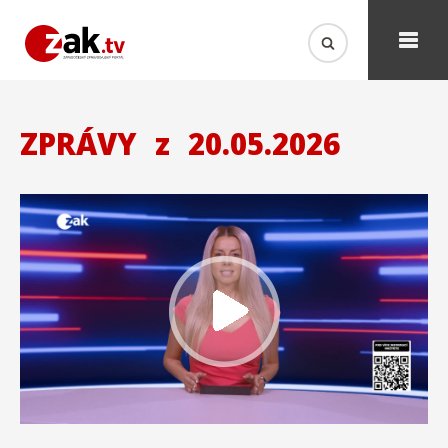
ZPRÁVY
z
20.05.2026