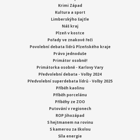
Krimi Západ
Kultura a sport
Limberskýho šajtle
Náš kraj
Plzeň v kostce
Pořady ve znakové řeči
Povolební debata lídrů Plzeňského kraje
Právo jednoduše
Primátor osobně!
Primátorka osobně - Karlovy Vary
Předvolební debata - Volby 2024
Předvolební superdebata lídrů - Volby 2025
Příběh kaolinu
Příběh porcelánu
Příběhy ze ZOO
Putování v regionech
ROP Jihozápad
S hejtmanem na rovinu
S kamerou za školou
Síla energie