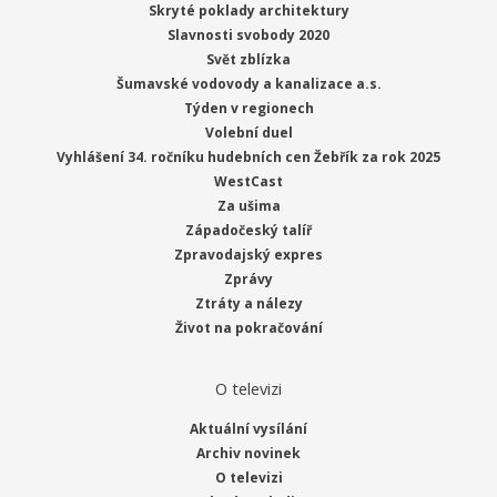
Skryté poklady architektury
Slavnosti svobody 2020
Svět zblízka
Šumavské vodovody a kanalizace a.s.
Týden v regionech
Volební duel
Vyhlášení 34. ročníku hudebních cen Žebřík za rok 2025
WestCast
Za ušima
Západočeský talíř
Zpravodajský expres
Zprávy
Ztráty a nálezy
Život na pokračování
O televizi
Aktuální vysílání
Archiv novinek
O televizi