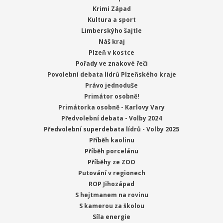
Krimi Západ
Kultura a sport
Limberskýho šajtle
Náš kraj
Plzeň v kostce
Pořady ve znakové řeči
Povolební debata lídrů Plzeňského kraje
Právo jednoduše
Primátor osobně!
Primátorka osobně - Karlovy Vary
Předvolební debata - Volby 2024
Předvolební superdebata lídrů - Volby 2025
Příběh kaolinu
Příběh porcelánu
Příběhy ze ZOO
Putování v regionech
ROP Jihozápad
S hejtmanem na rovinu
S kamerou za školou
Síla energie