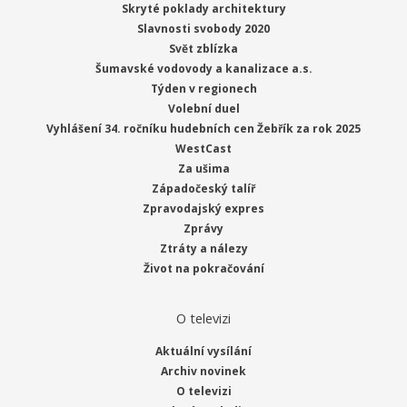
Skryté poklady architektury
Slavnosti svobody 2020
Svět zblízka
Šumavské vodovody a kanalizace a.s.
Týden v regionech
Volební duel
Vyhlášení 34. ročníku hudebních cen Žebřík za rok 2025
WestCast
Za ušima
Západočeský talíř
Zpravodajský expres
Zprávy
Ztráty a nálezy
Život na pokračování
O televizi
Aktuální vysílání
Archiv novinek
O televizi