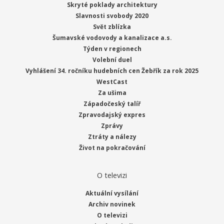
Skryté poklady architektury
Slavnosti svobody 2020
Svět zblízka
Šumavské vodovody a kanalizace a.s.
Týden v regionech
Volební duel
Vyhlášení 34. ročníku hudebních cen Žebřík za rok 2025
WestCast
Za ušima
Západočeský talíř
Zpravodajský expres
Zprávy
Ztráty a nálezy
Život na pokračování
O televizi
Aktuální vysílání
Archiv novinek
O televizi