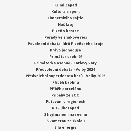
Krimi Západ
Kultura a sport
Limberskýho šajtle
Náš kraj
Plzeň v kostce
Pořady ve znakové řeči
Povolební debata lídrů Plzeňského kraje
Právo jednoduše
Primátor osobně!
Primátorka osobně - Karlovy Vary
Předvolební debata - Volby 2024
Předvolební superdebata lídrů - Volby 2025
Příběh kaolinu
Příběh porcelánu
Příběhy ze ZOO
Putování v regionech
ROP Jihozápad
S hejtmanem na rovinu
S kamerou za školou
Síla energie