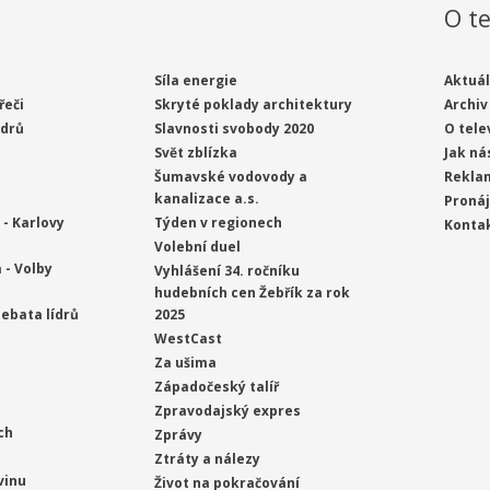
O te
Síla energie
Aktuál
řeči
Skryté poklady architektury
Archiv
ídrů
Slavnosti svobody 2020
O tele
Svět zblízka
Jak ná
Šumavské vodovody a
Rekla
kanalizace a.s.
Proná
- Karlovy
Týden v regionech
Konta
Volební duel
 - Volby
Vyhlášení 34. ročníku
hudebních cen Žebřík za rok
ebata lídrů
2025
WestCast
Za ušima
Západočeský talíř
Zpravodajský expres
ch
Zprávy
Ztráty a nálezy
vinu
Život na pokračování