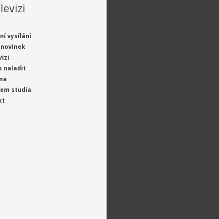
levizi
ní vysílání
 novinek
vizi
s naladit
ma
jem studia
kt