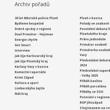
Archiv pořadů
30 let Městské policie Plzeň
Plzeň v kostce
Bydleme bezpečně
Pořady ve znakové 
Dobré zprávy z regionů
Povolební debata l
Plzeňského kraje
Duel Primátor - Hejtman
Právo jednoduše
Energie chytře
Primátor osobně!
Get Smart
Primátorka osobně 
Interview
Vary
Jak žije Karlovarský kraj
Předvolební debata
Jak žije Plzeňský kraj
2024
Karlovy Vary v kostce
Předvolební superd
Komerční reportáže
- Volby 2025
Krimi Západ
Příběh kaolinu
Kultura a sport
Příběh porcelánu
Limberskýho šajtle
Příběhy ze ZOO
Náš kraj
Putování v regione
ROP Jihozápad
S hejtmanem na ro