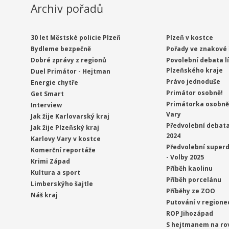
Archiv pořadů
30 let Městské policie Plzeň
Plzeň v kostce
Bydleme bezpečně
Pořady ve znakové 
Dobré zprávy z regionů
Povolební debata l
Plzeňského kraje
Duel Primátor - Hejtman
Právo jednoduše
Energie chytře
Primátor osobně!
Get Smart
Primátorka osobně 
Interview
Vary
Jak žije Karlovarský kraj
Předvolební debata
Jak žije Plzeňský kraj
2024
Karlovy Vary v kostce
Předvolební superd
Komerční reportáže
- Volby 2025
Krimi Západ
Příběh kaolinu
Kultura a sport
Příběh porcelánu
Limberskýho šajtle
Příběhy ze ZOO
Náš kraj
Putování v regione
ROP Jihozápad
S hejtmanem na ro