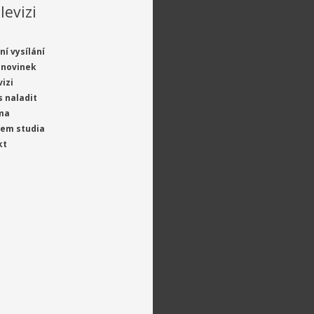
levizi
ní vysílání
 novinek
vizi
s naladit
ma
jem studia
kt