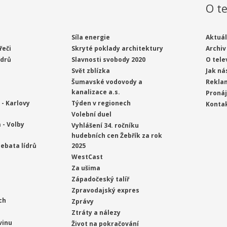
O te
Síla energie
Aktuál
řeči
Skryté poklady architektury
Archiv
ídrů
Slavnosti svobody 2020
O tele
Svět zblízka
Jak ná
Šumavské vodovody a
Rekla
kanalizace a.s.
Proná
- Karlovy
Týden v regionech
Konta
Volební duel
 - Volby
Vyhlášení 34. ročníku
hudebních cen Žebřík za rok
ebata lídrů
2025
WestCast
Za ušima
Západočeský talíř
Zpravodajský expres
ch
Zprávy
Ztráty a nálezy
vinu
Život na pokračování