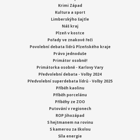
Krimi Západ
Kultura a sport
Limberskýho šajtle
Náš kraj
Plzeň v kostce
Pořady ve znakové řeči
Povolební debata lídrů Plzeňského kraje
Právo jednoduše
Primátor osobně!
Primátorka osobně - Karlovy Vary
Předvolební debata - Volby 2024
Předvolební superdebata lídrů - Volby 2025
Příběh kaolinu
Příběh porcelánu
Příběhy ze ZOO
Putování v regionech
ROP Jihozápad
S hejtmanem na rovinu
S kamerou za školou
Síla energie