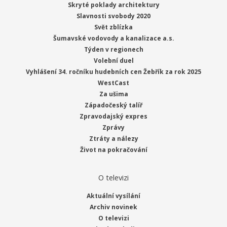
Skryté poklady architektury
Slavnosti svobody 2020
Svět zblízka
Šumavské vodovody a kanalizace a.s.
Týden v regionech
Volební duel
Vyhlášení 34. ročníku hudebních cen Žebřík za rok 2025
WestCast
Za ušima
Západočeský talíř
Zpravodajský expres
Zprávy
Ztráty a nálezy
Život na pokračování
O televizi
Aktuální vysílání
Archiv novinek
O televizi