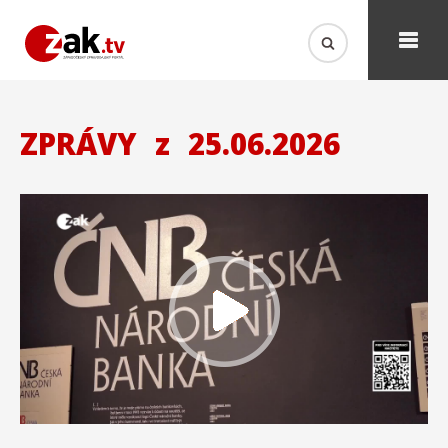
ZPRÁVY
z
25.06.2026