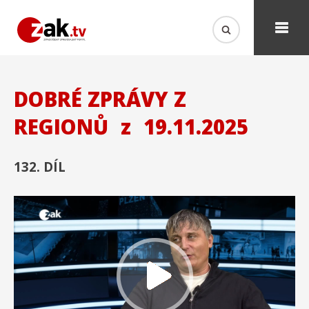
DOBRÉ ZPRÁVY Z
REGIONŮ
z
19.11.2025
132. DÍL