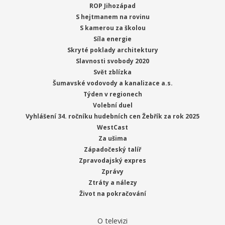
ROP Jihozápad
S hejtmanem na rovinu
S kamerou za školou
Síla energie
Skryté poklady architektury
Slavnosti svobody 2020
Svět zblízka
Šumavské vodovody a kanalizace a.s.
Týden v regionech
Volební duel
Vyhlášení 34. ročníku hudebních cen Žebřík za rok 2025
WestCast
Za ušima
Západočeský talíř
Zpravodajský expres
Zprávy
Ztráty a nálezy
Život na pokračování
O televizi