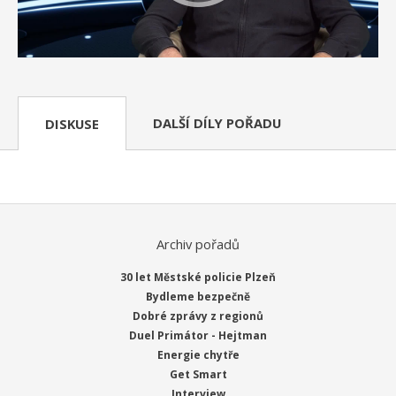
DALŠÍ DÍLY POŘADU
DISKUSE
Archiv pořadů
30 let Městské policie Plzeň
Bydleme bezpečně
Dobré zprávy z regionů
Duel Primátor - Hejtman
Energie chytře
Get Smart
Interview