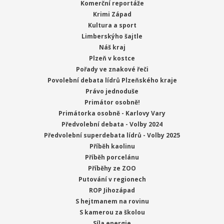
Komerční reportáže
Krimi Západ
Dobré zprávy z regionů
Kultura a sport
167. díl
Limberskýho šajtle
Náš kraj
Plzeň v kostce
Pořady ve znakové řeči
Povolební debata lídrů Plzeňského kraje
Právo jednoduše
Primátor osobně!
Primátorka osobně - Karlovy Vary
Předvolební debata - Volby 2024
Předvolební superdebata lídrů - Volby 2025
Příběh kaolinu
Zprávy
Příběh porcelánu
04.08.2026
Příběhy ze ZOO
Putování v regionech
ROP Jihozápad
S hejtmanem na rovinu
S kamerou za školou
Síla energie