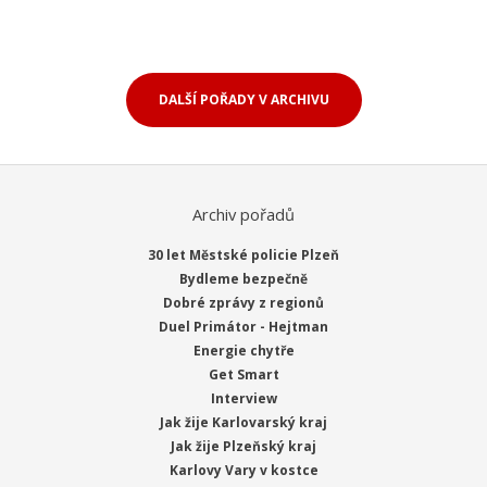
DALŠÍ POŘADY V ARCHIVU
Archiv pořadů
Jak žije Karlovarský kraj
30 let Městské policie Plzeň
68. díl
Bydleme bezpečně
Dobré zprávy z regionů
Duel Primátor - Hejtman
Energie chytře
Get Smart
Interview
Jak žije Karlovarský kraj
Jak žije Plzeňský kraj
Karlovy Vary v kostce