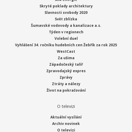
Skryté poklady architektury
Slavnosti svobody 2020
Svět zblízka
Šumavské vodovody a kanalizace a.s.
Týden v regionech
Volební duel
Vyhlášení 34. ročníku hudebních cen Žebřík za rok 2025
WestCast
Za ušima
Západočeský talíř
Zpravodajský expres
Zprávy
Ztráty a nálezy
Život na pokračování
O televizi
Aktuální vysílání
Archiv novinek
O televizi