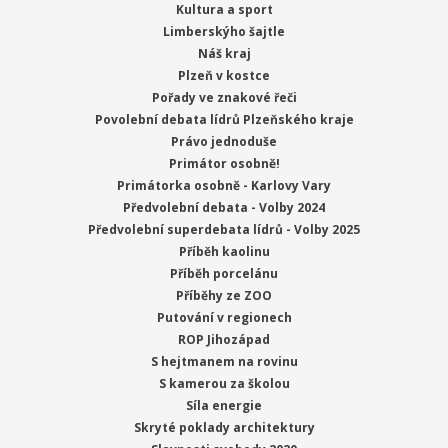
Kultura a sport
Limberskýho šajtle
Náš kraj
Plzeň v kostce
Pořady ve znakové řeči
Povolební debata lídrů Plzeňského kraje
Právo jednoduše
Primátor osobně!
Primátorka osobně - Karlovy Vary
Předvolební debata - Volby 2024
Předvolební superdebata lídrů - Volby 2025
Příběh kaolinu
Příběh porcelánu
Příběhy ze ZOO
Putování v regionech
ROP Jihozápad
S hejtmanem na rovinu
S kamerou za školou
Síla energie
Skryté poklady architektury