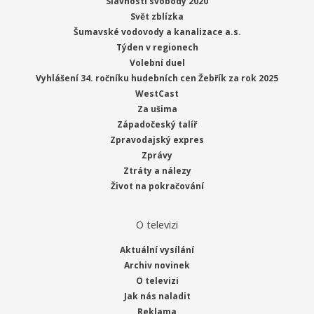
Slavnosti svobody 2020
Svět zblízka
Šumavské vodovody a kanalizace a.s.
Týden v regionech
Volební duel
Vyhlášení 34. ročníku hudebních cen Žebřík za rok 2025
WestCast
Za ušima
Západočeský talíř
Zpravodajský expres
Zprávy
Ztráty a nálezy
Život na pokračování
O televizi
Aktuální vysílání
Archiv novinek
O televizi
Jak nás naladit
Reklama