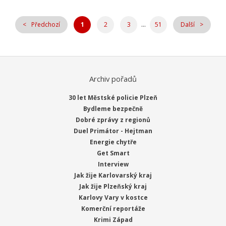
...
Předchozí
1
2
3
51
Další
Archiv pořadů
30 let Městské policie Plzeň
Bydleme bezpečně
Dobré zprávy z regionů
Duel Primátor - Hejtman
Energie chytře
Get Smart
Interview
Jak žije Karlovarský kraj
Jak žije Plzeňský kraj
Karlovy Vary v kostce
Komerční reportáže
Krimi Západ