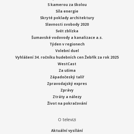
S kamerou za školou
Síla energie
Skryté poklady architektury
Slavnosti svobody 2020
Svět zblízka
Šumavské vodovody a kanalizace a.s.
Týden v regionech
Volební duel
Vyhlášení 34. ročníku hudebních cen Žebřík za rok 2025
WestCast
Za ušima
Západočeský talíř
Zpravodajský expres
Zprávy
Ztráty a nálezy
Život na pokračování
O televizi
Aktuální vysílání