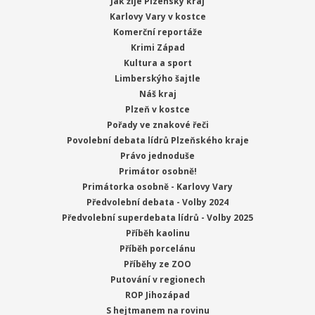
Jak žije Plzeňský kraj
Karlovy Vary v kostce
Komerční reportáže
Krimi Západ
Kultura a sport
Limberskýho šajtle
Náš kraj
Plzeň v kostce
Pořady ve znakové řeči
Povolební debata lídrů Plzeňského kraje
Právo jednoduše
Primátor osobně!
Primátorka osobně - Karlovy Vary
Předvolební debata - Volby 2024
Předvolební superdebata lídrů - Volby 2025
Příběh kaolinu
Příběh porcelánu
Příběhy ze ZOO
Putování v regionech
ROP Jihozápad
S hejtmanem na rovinu