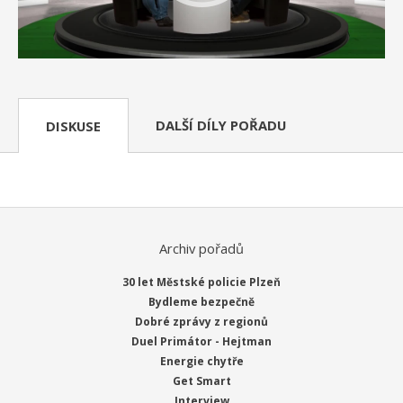
DALŠÍ DÍLY POŘADU
DISKUSE
Archiv pořadů
30 let Městské policie Plzeň
Bydleme bezpečně
Dobré zprávy z regionů
Duel Primátor - Hejtman
Energie chytře
Get Smart
Interview