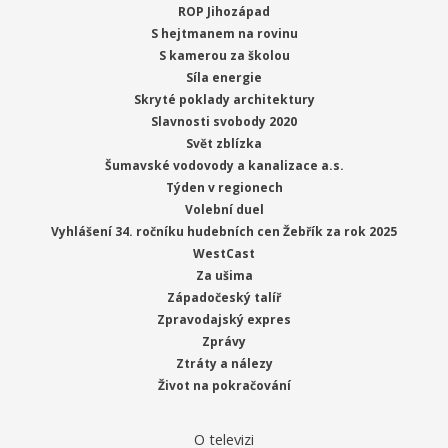
ROP Jihozápad
S hejtmanem na rovinu
S kamerou za školou
Síla energie
Skryté poklady architektury
Slavnosti svobody 2020
Svět zblízka
Šumavské vodovody a kanalizace a.s.
Týden v regionech
Volební duel
Vyhlášení 34. ročníku hudebních cen Žebřík za rok 2025
WestCast
Za ušima
Západočeský talíř
Zpravodajský expres
Zprávy
Ztráty a nálezy
Život na pokračování
O televizi