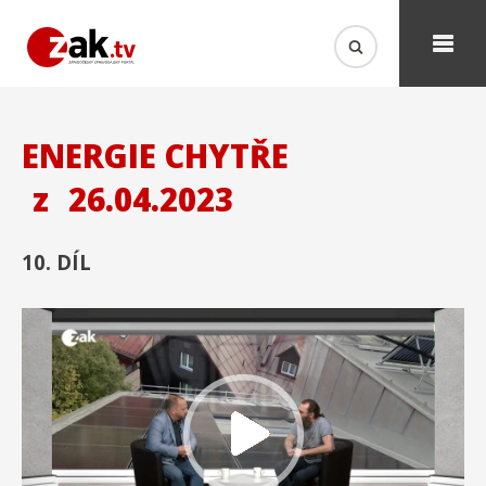
ENERGIE CHYTŘE
z
26.04.2023
10. DÍL