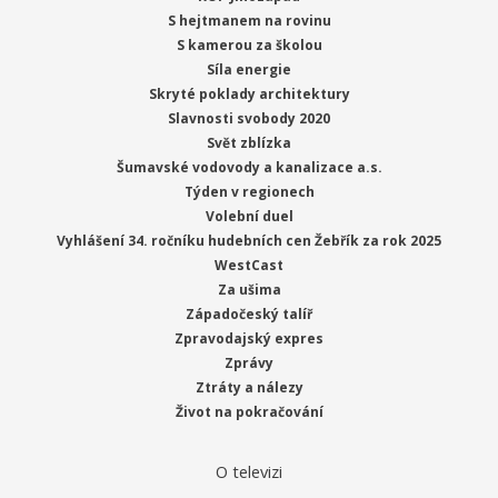
S hejtmanem na rovinu
S kamerou za školou
Síla energie
Skryté poklady architektury
Slavnosti svobody 2020
Svět zblízka
Šumavské vodovody a kanalizace a.s.
Týden v regionech
Volební duel
Vyhlášení 34. ročníku hudebních cen Žebřík za rok 2025
WestCast
Za ušima
Západočeský talíř
Zpravodajský expres
Zprávy
Ztráty a nálezy
Život na pokračování
O televizi