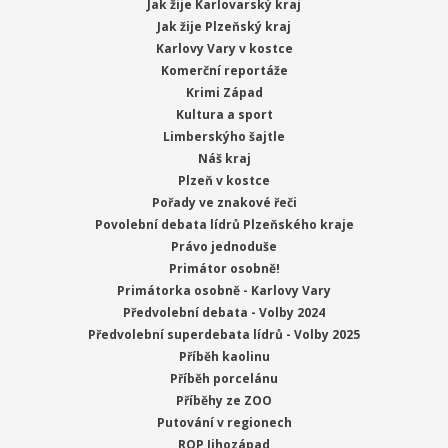
Jak žije Karlovarský kraj
Jak žije Plzeňský kraj
Karlovy Vary v kostce
Komerční reportáže
Krimi Západ
Kultura a sport
Limberskýho šajtle
Náš kraj
Plzeň v kostce
Pořady ve znakové řeči
Povolební debata lídrů Plzeňského kraje
Právo jednoduše
Primátor osobně!
Primátorka osobně - Karlovy Vary
Předvolební debata - Volby 2024
Předvolební superdebata lídrů - Volby 2025
Příběh kaolinu
Příběh porcelánu
Příběhy ze ZOO
Putování v regionech
ROP Jihozápad