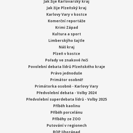
Jak žije Karlovarský kraj
Jak žije Plzeňský kraj
Karlovy Vary v kostce
Komerční reportáže
Krimi Západ
Kultura a sport
Limberskýho šajtle
Náš kraj
Plzeň v kostce
Pořady ve znakové řeči
Povolební debata lídrů Plzeňského kraje
Právo jednoduše
Primátor osobně!
Primátorka osobně - Karlovy Vary
Předvolební debata - Volby 2024
Předvolební superdebata lídrů - Volby 2025
Příběh kaolinu
Příběh porcelánu
Příběhy ze ZOO
Putování v regionech
ROP Jihozápad