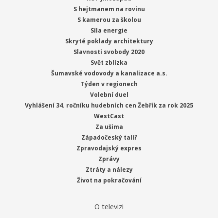
S hejtmanem na rovinu
S kamerou za školou
Síla energie
Skryté poklady architektury
Slavnosti svobody 2020
Svět zblízka
Šumavské vodovody a kanalizace a.s.
Týden v regionech
Volební duel
Vyhlášení 34. ročníku hudebních cen Žebřík za rok 2025
WestCast
Za ušima
Západočeský talíř
Zpravodajský expres
Zprávy
Ztráty a nálezy
Život na pokračování
O televizi