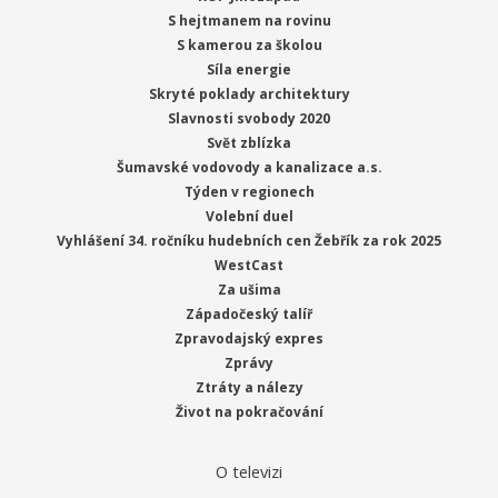
S hejtmanem na rovinu
S kamerou za školou
Síla energie
Skryté poklady architektury
Slavnosti svobody 2020
Svět zblízka
Šumavské vodovody a kanalizace a.s.
Týden v regionech
Volební duel
Vyhlášení 34. ročníku hudebních cen Žebřík za rok 2025
WestCast
Za ušima
Západočeský talíř
Zpravodajský expres
Zprávy
Ztráty a nálezy
Život na pokračování
O televizi