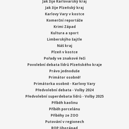
Jak žije Karlovarský kraj
Jak žije Plzeňský kraj
Karlovy Vary v kostce
Komerční reportáže
Krimi Západ
Kultura a sport
Limberskýho šajtle
Náš kraj
Plzeň v kostce
Pořady ve znakové řeči
Povolební debata lídrů Plzeňského kraje
Právo jednoduše
Primátor osobně!
Primátorka osobně - Karlovy Vary
Předvolební debata - Volby 2024
Předvolební superdebata lídrů - Volby 2025
Příběh kaolinu
Příběh porcelánu
Příběhy ze ZOO
Putování v regionech
ROP Jihozápad