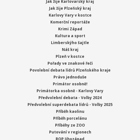
Jak žije Karlovarský kraj
Jak žije Plzeňský kraj
Karlovy Vary v kostce
Komerční reportáže
Krimi Západ
Kultura a sport
Limberskýho šajtle
Náš kraj
Plzeň v kostce
Pořady ve znakové řeči
Povolební debata lídrů Plzeňského kraje
Právo jednoduše
Primátor osobně!
Primátorka osobně - Karlovy Vary
Předvolební debata - Volby 2024
Předvolební superdebata lídrů - Volby 2025
Příběh kaolinu
Příběh porcelánu
Příběhy ze ZOO
Putování v regionech
ROP Jihozápad