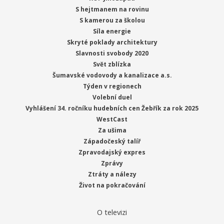
S hejtmanem na rovinu
S kamerou za školou
Síla energie
Skryté poklady architektury
Slavnosti svobody 2020
Svět zblízka
Šumavské vodovody a kanalizace a.s.
Týden v regionech
Volební duel
Vyhlášení 34. ročníku hudebních cen Žebřík za rok 2025
WestCast
Za ušima
Západočeský talíř
Zpravodajský expres
Zprávy
Ztráty a nálezy
Život na pokračování
O televizi