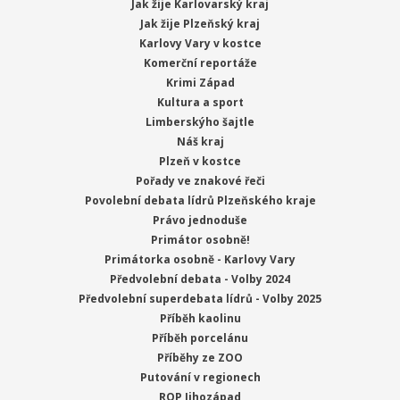
Jak žije Karlovarský kraj
Jak žije Plzeňský kraj
Karlovy Vary v kostce
Komerční reportáže
Krimi Západ
Kultura a sport
Limberskýho šajtle
Náš kraj
Plzeň v kostce
Pořady ve znakové řeči
Povolební debata lídrů Plzeňského kraje
Právo jednoduše
Primátor osobně!
Primátorka osobně - Karlovy Vary
Předvolební debata - Volby 2024
Předvolební superdebata lídrů - Volby 2025
Příběh kaolinu
Příběh porcelánu
Příběhy ze ZOO
Putování v regionech
ROP Jihozápad