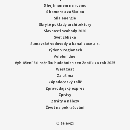
S hejtmanem na rovinu
S kamerou za školou
Síla energie
Skryté poklady architektury
Slavnosti svobody 2020
Svět zblízka
Šumavské vodovody a kanalizace a.s.
Týden v regionech
Volební duel
Vyhlášení 34. ročníku hudebních cen Žebřík za rok 2025
WestCast
Za ušima
Západočeský talíř
Zpravodajský expres
Zprávy
Ztráty a nálezy
Život na pokračování
O televizi