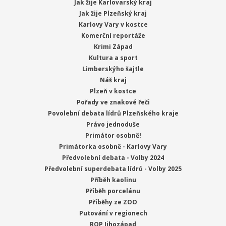
Jak žije Karlovarský kraj
Jak žije Plzeňský kraj
Karlovy Vary v kostce
Komerční reportáže
Krimi Západ
Kultura a sport
Limberskýho šajtle
Náš kraj
Plzeň v kostce
Pořady ve znakové řeči
Povolební debata lídrů Plzeňského kraje
Právo jednoduše
Primátor osobně!
Primátorka osobně - Karlovy Vary
Předvolební debata - Volby 2024
Předvolební superdebata lídrů - Volby 2025
Příběh kaolinu
Příběh porcelánu
Příběhy ze ZOO
Putování v regionech
ROP Jihozápad