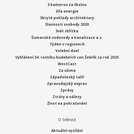
S kamerou za školou
Síla energie
Skryté poklady architektury
Slavnosti svobody 2020
Svět zblízka
Šumavské vodovody a kanalizace a.s.
Týden v regionech
Volební duel
Vyhlášení 34. ročníku hudebních cen Žebřík za rok 2025
WestCast
Za ušima
Západočeský talíř
Zpravodajský expres
Zprávy
Ztráty a nálezy
Život na pokračování
O televizi
Aktuální vysílání