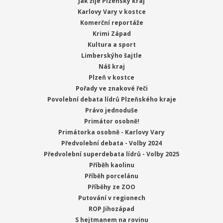
Jak žije Plzeňský kraj
Karlovy Vary v kostce
Komerční reportáže
Krimi Západ
Kultura a sport
Limberskýho šajtle
Náš kraj
Plzeň v kostce
Pořady ve znakové řeči
Povolební debata lídrů Plzeňského kraje
Právo jednoduše
Primátor osobně!
Primátorka osobně - Karlovy Vary
Předvolební debata - Volby 2024
Předvolební superdebata lídrů - Volby 2025
Příběh kaolinu
Příběh porcelánu
Příběhy ze ZOO
Putování v regionech
ROP Jihozápad
S hejtmanem na rovinu