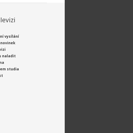
levizi
ní vysílání
 novinek
vizi
s naladit
ma
jem studia
kt