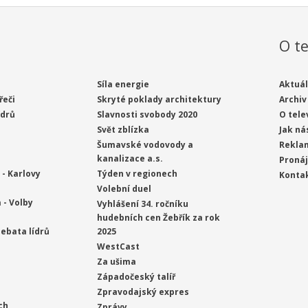
O te
Síla energie
Aktuál
řeči
Skryté poklady architektury
Archiv
ídrů
Slavnosti svobody 2020
O tele
Svět zblízka
Jak ná
Šumavské vodovody a
Rekla
kanalizace a.s.
Proná
- Karlovy
Týden v regionech
Konta
Volební duel
 - Volby
Vyhlášení 34. ročníku
hudebních cen Žebřík za rok
ebata lídrů
2025
WestCast
Za ušima
Západočeský talíř
Zpravodajský expres
ch
Zprávy