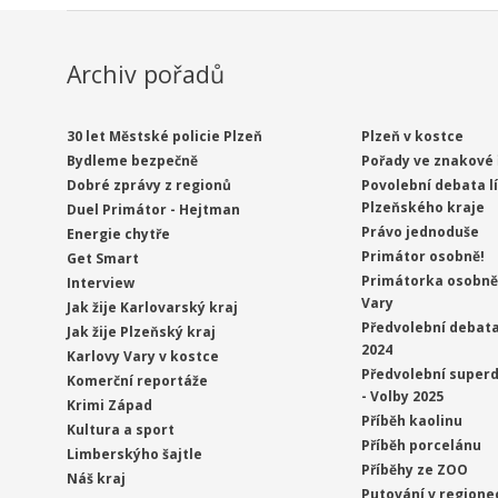
Archiv pořadů
30 let Městské policie Plzeň
Plzeň v kostce
Bydleme bezpečně
Pořady ve znakové 
Dobré zprávy z regionů
Povolební debata l
Plzeňského kraje
Duel Primátor - Hejtman
Právo jednoduše
Energie chytře
Primátor osobně!
Get Smart
Primátorka osobně 
Interview
Vary
Jak žije Karlovarský kraj
Předvolební debata
Jak žije Plzeňský kraj
2024
Karlovy Vary v kostce
Předvolební superd
Komerční reportáže
- Volby 2025
Krimi Západ
Příběh kaolinu
Kultura a sport
Příběh porcelánu
Limberskýho šajtle
Příběhy ze ZOO
Náš kraj
Putování v regione