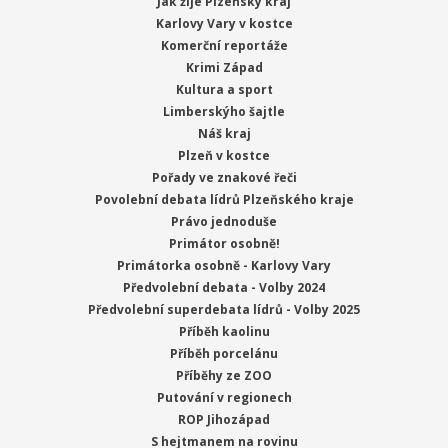
Jak žije Plzeňský kraj
Karlovy Vary v kostce
Komerční reportáže
Krimi Západ
Kultura a sport
Limberskýho šajtle
Náš kraj
Plzeň v kostce
Pořady ve znakové řeči
Povolební debata lídrů Plzeňského kraje
Právo jednoduše
Primátor osobně!
Primátorka osobně - Karlovy Vary
Předvolební debata - Volby 2024
Předvolební superdebata lídrů - Volby 2025
Příběh kaolinu
Příběh porcelánu
Příběhy ze ZOO
Putování v regionech
ROP Jihozápad
S hejtmanem na rovinu