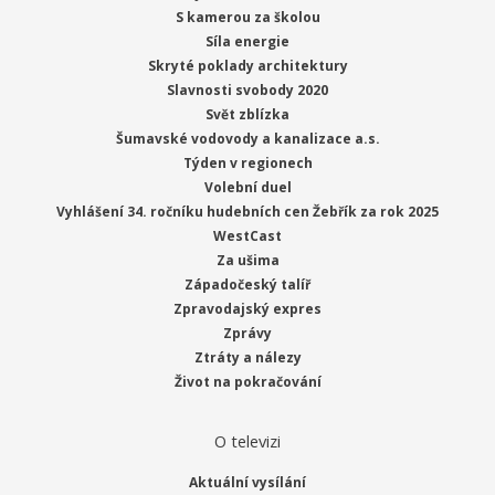
S kamerou za školou
Síla energie
Skryté poklady architektury
Slavnosti svobody 2020
Svět zblízka
Šumavské vodovody a kanalizace a.s.
Týden v regionech
Volební duel
Vyhlášení 34. ročníku hudebních cen Žebřík za rok 2025
WestCast
Za ušima
Západočeský talíř
Zpravodajský expres
Zprávy
Ztráty a nálezy
Život na pokračování
O televizi
Aktuální vysílání