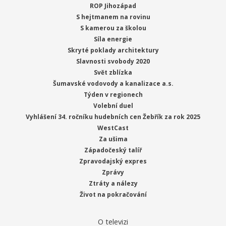
ROP Jihozápad
S hejtmanem na rovinu
S kamerou za školou
Síla energie
Skryté poklady architektury
Slavnosti svobody 2020
Svět zblízka
Šumavské vodovody a kanalizace a.s.
Týden v regionech
Volební duel
Vyhlášení 34. ročníku hudebních cen Žebřík za rok 2025
WestCast
Za ušima
Západočeský talíř
Zpravodajský expres
Zprávy
Ztráty a nálezy
Život na pokračování
O televizi