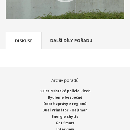
DALŠÍ DÍLY POŘADU
DISKUSE
Archiv pořadů
30 let Městské policie Plzeň
Bydleme bezpečně
Dobré zprávy z regionů
Duel Primátor - Hejtman
Energie chytře
Get Smart
Interview