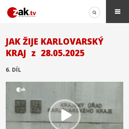
JAK ŽIJE KARLOVARSKÝ
KRAJ
z
28.05.2025
6. DÍL