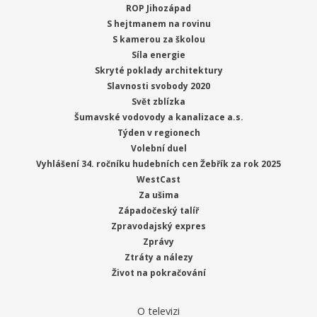
ROP Jihozápad
S hejtmanem na rovinu
S kamerou za školou
Síla energie
Skryté poklady architektury
Slavnosti svobody 2020
Svět zblízka
Šumavské vodovody a kanalizace a.s.
Týden v regionech
Volební duel
Vyhlášení 34. ročníku hudebních cen Žebřík za rok 2025
WestCast
Za ušima
Západočeský talíř
Zpravodajský expres
Zprávy
Ztráty a nálezy
Život na pokračování
O televizi