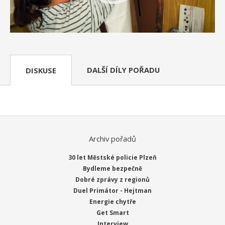
DALŠÍ DÍLY POŘADU
DISKUSE
Archiv pořadů
30 let Městské policie Plzeň
Bydleme bezpečně
Dobré zprávy z regionů
Duel Primátor - Hejtman
Energie chytře
Get Smart
Interview