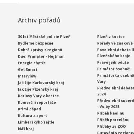
Archiv pořadů
30 let Městské policie Plzeň
Plzeň v kostce
Bydleme bezpečně
Pořady ve znakové 
Dobré zprávy z regionů
Povolební debata l
Plzeňského kraje
Duel Primátor - Hejtman
Právo jednoduše
Energie chytře
Primátor osobně!
Get Smart
Primátorka osobně 
Interview
Vary
Jak žije Karlovarský kraj
Předvolební debata
Jak žije Plzeňský kraj
2024
Karlovy Vary v kostce
Předvolební superd
Komerční reportáže
- Volby 2025
Krimi Západ
Příběh kaolinu
Kultura a sport
Příběh porcelánu
Limberskýho šajtle
Příběhy ze ZOO
Náš kraj
Putování v regione