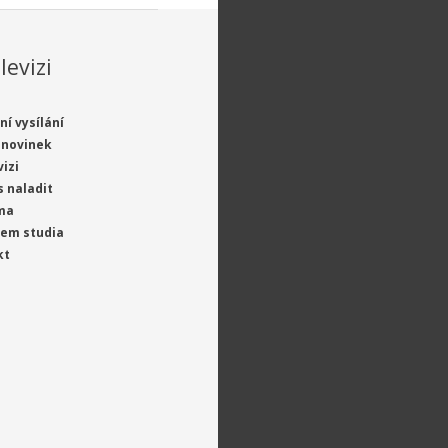
levizi
ní vysílání
 novinek
vizi
s naladit
ma
jem studia
kt