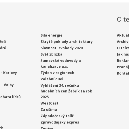
O te
Síla energie
Aktuál
řeči
Skryté poklady architektury
Archiv
ídrů
Slavnosti svobody 2020
O tele
Svět zblízka
Jak ná
Šumavské vodovody a
Rekla
kanalizace a.s.
Proná
- Karlovy
Týden v regionech
Konta
Volební duel
 - Volby
Vyhlášení 34. ročníku
hudebních cen Žebřík za rok
ebata lídrů
2025
WestCast
Za ušima
Západočeský talíř
Zpravodajský expres
ch
Zprávy