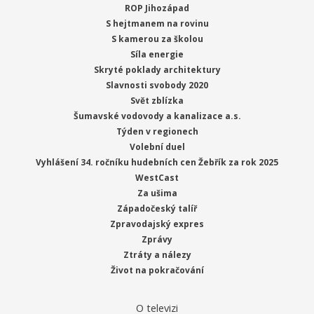
ROP Jihozápad
S hejtmanem na rovinu
S kamerou za školou
Síla energie
Skryté poklady architektury
Slavnosti svobody 2020
Svět zblízka
Šumavské vodovody a kanalizace a.s.
Týden v regionech
Volební duel
Vyhlášení 34. ročníku hudebních cen Žebřík za rok 2025
WestCast
Za ušima
Západočeský talíř
Zpravodajský expres
Zprávy
Ztráty a nálezy
Život na pokračování
O televizi