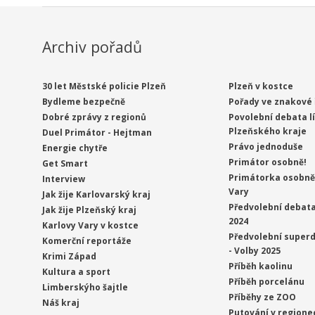
Archiv pořadů
30 let Městské policie Plzeň
Plzeň v kostce
Bydleme bezpečně
Pořady ve znakové 
Dobré zprávy z regionů
Povolební debata l
Plzeňského kraje
Duel Primátor - Hejtman
Právo jednoduše
Energie chytře
Primátor osobně!
Get Smart
Primátorka osobně 
Interview
Vary
Jak žije Karlovarský kraj
Předvolební debata
Jak žije Plzeňský kraj
2024
Karlovy Vary v kostce
Předvolební superd
Komerční reportáže
- Volby 2025
Krimi Západ
Příběh kaolinu
Kultura a sport
Příběh porcelánu
Limberskýho šajtle
Příběhy ze ZOO
Náš kraj
Putování v regione