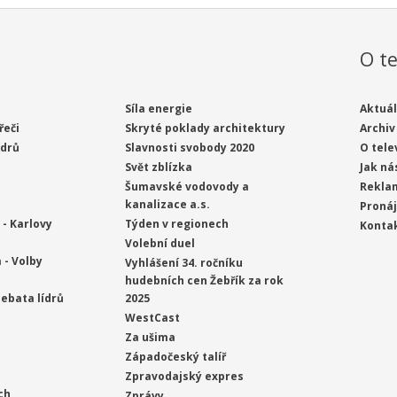
O te
Síla energie
Aktuál
řeči
Skryté poklady architektury
Archiv
ídrů
Slavnosti svobody 2020
O tele
Svět zblízka
Jak ná
Šumavské vodovody a
Rekla
kanalizace a.s.
Proná
- Karlovy
Týden v regionech
Konta
Volební duel
 - Volby
Vyhlášení 34. ročníku
hudebních cen Žebřík za rok
ebata lídrů
2025
WestCast
Za ušima
Západočeský talíř
Zpravodajský expres
ch
Zprávy