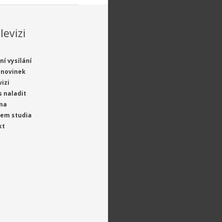
levizi
ní vysílání
 novinek
vizi
s naladit
ma
jem studia
kt