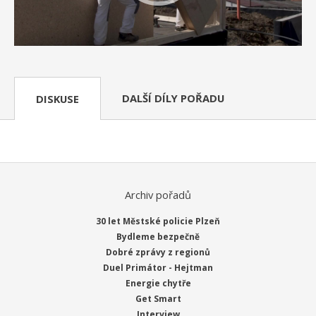
DALŠÍ DÍLY POŘADU
DISKUSE
Archiv pořadů
30 let Městské policie Plzeň
Bydleme bezpečně
Dobré zprávy z regionů
Duel Primátor - Hejtman
Energie chytře
Get Smart
Interview