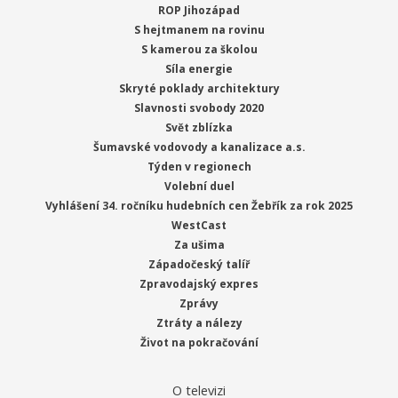
ROP Jihozápad
S hejtmanem na rovinu
S kamerou za školou
Síla energie
Skryté poklady architektury
Slavnosti svobody 2020
Svět zblízka
Šumavské vodovody a kanalizace a.s.
Týden v regionech
Volební duel
Vyhlášení 34. ročníku hudebních cen Žebřík za rok 2025
WestCast
Za ušima
Západočeský talíř
Zpravodajský expres
Zprávy
Ztráty a nálezy
Život na pokračování
O televizi