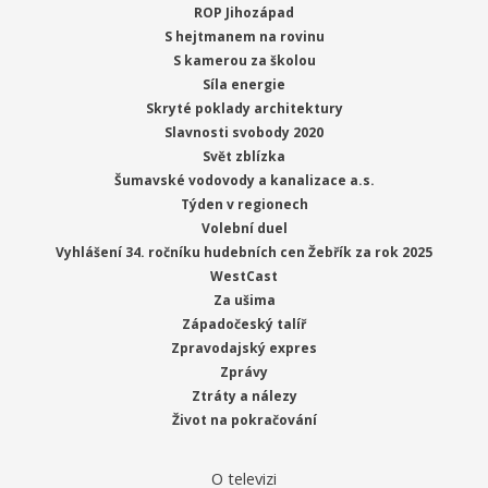
ROP Jihozápad
S hejtmanem na rovinu
S kamerou za školou
Síla energie
Skryté poklady architektury
Slavnosti svobody 2020
Svět zblízka
Šumavské vodovody a kanalizace a.s.
Týden v regionech
Volební duel
Vyhlášení 34. ročníku hudebních cen Žebřík za rok 2025
WestCast
Za ušima
Západočeský talíř
Zpravodajský expres
Zprávy
Ztráty a nálezy
Život na pokračování
O televizi