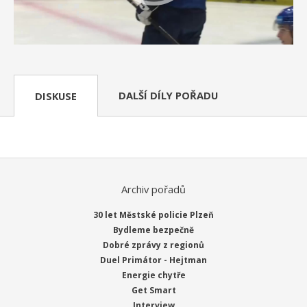
DALŠÍ DÍLY POŘADU
DISKUSE
Archiv pořadů
30 let Městské policie Plzeň
Bydleme bezpečně
Dobré zprávy z regionů
Duel Primátor - Hejtman
Energie chytře
Get Smart
Interview