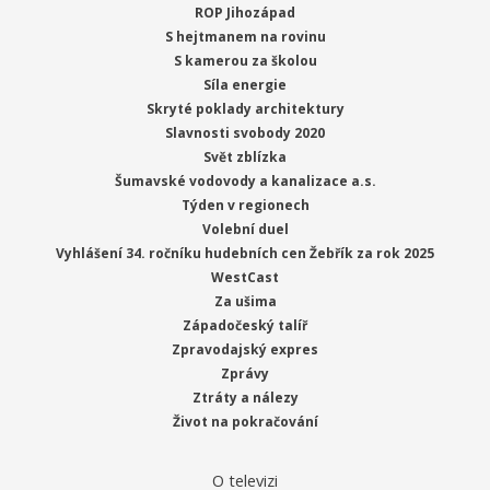
ROP Jihozápad
S hejtmanem na rovinu
S kamerou za školou
Síla energie
Skryté poklady architektury
Slavnosti svobody 2020
Svět zblízka
Šumavské vodovody a kanalizace a.s.
Týden v regionech
Volební duel
Vyhlášení 34. ročníku hudebních cen Žebřík za rok 2025
WestCast
Za ušima
Západočeský talíř
Zpravodajský expres
Zprávy
Ztráty a nálezy
Život na pokračování
O televizi