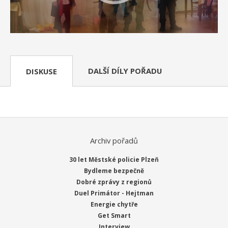
DALŠÍ DÍLY POŘADU
DISKUSE
Archiv pořadů
30 let Městské policie Plzeň
Bydleme bezpečně
Dobré zprávy z regionů
Duel Primátor - Hejtman
Energie chytře
Get Smart
Interview