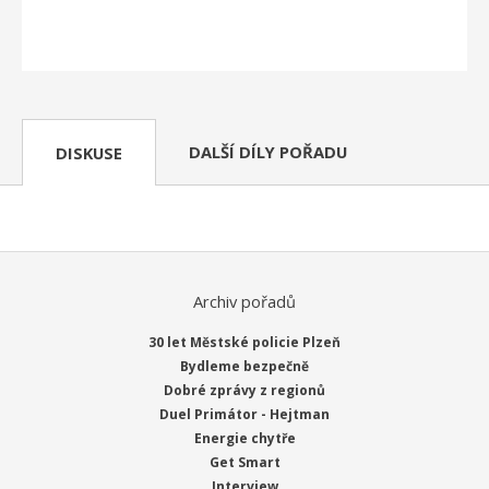
DALŠÍ DÍLY POŘADU
DISKUSE
Archiv pořadů
30 let Městské policie Plzeň
Bydleme bezpečně
Dobré zprávy z regionů
Duel Primátor - Hejtman
Energie chytře
Get Smart
Interview