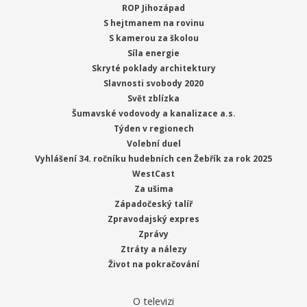
ROP Jihozápad
S hejtmanem na rovinu
S kamerou za školou
Síla energie
Skryté poklady architektury
Slavnosti svobody 2020
Svět zblízka
Šumavské vodovody a kanalizace a.s.
Týden v regionech
Volební duel
Vyhlášení 34. ročníku hudebních cen Žebřík za rok 2025
WestCast
Za ušima
Západočeský talíř
Zpravodajský expres
Zprávy
Ztráty a nálezy
Život na pokračování
O televizi