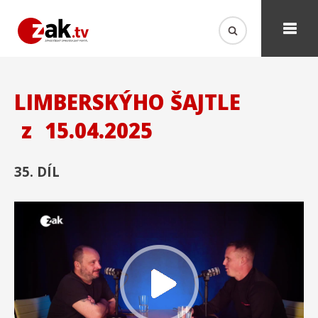
LIMBERSKÝHO ŠAJTLE
z
15.04.2025
35. DÍL