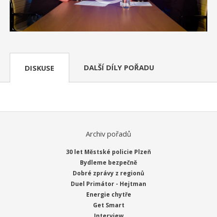
DALŠÍ DÍLY POŘADU
DISKUSE
Archiv pořadů
30 let Městské policie Plzeň
Bydleme bezpečně
Dobré zprávy z regionů
Duel Primátor - Hejtman
Energie chytře
Get Smart
Interview