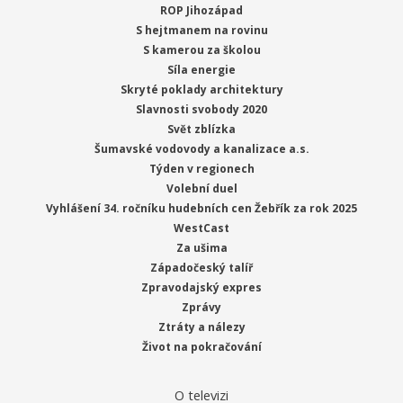
ROP Jihozápad
S hejtmanem na rovinu
S kamerou za školou
Síla energie
Skryté poklady architektury
Slavnosti svobody 2020
Svět zblízka
Šumavské vodovody a kanalizace a.s.
Týden v regionech
Volební duel
Vyhlášení 34. ročníku hudebních cen Žebřík za rok 2025
WestCast
Za ušima
Západočeský talíř
Zpravodajský expres
Zprávy
Ztráty a nálezy
Život na pokračování
O televizi