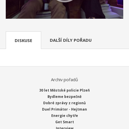
DALŠÍ DÍLY POŘADU
DISKUSE
Archiv pořadů
30 let Městské policie Plzeň
Bydleme bezpečně
Dobré zprávy z regionů
Duel Primátor - Hejtman
Energie chytře
Get Smart
Interview