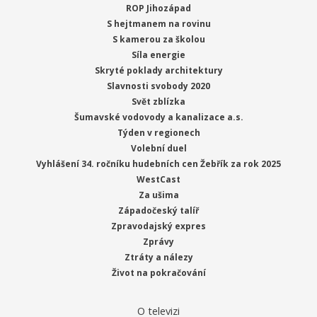
ROP Jihozápad
S hejtmanem na rovinu
S kamerou za školou
Síla energie
Skryté poklady architektury
Slavnosti svobody 2020
Svět zblízka
Šumavské vodovody a kanalizace a.s.
Týden v regionech
Volební duel
Vyhlášení 34. ročníku hudebních cen Žebřík za rok 2025
WestCast
Za ušima
Západočeský talíř
Zpravodajský expres
Zprávy
Ztráty a nálezy
Život na pokračování
O televizi