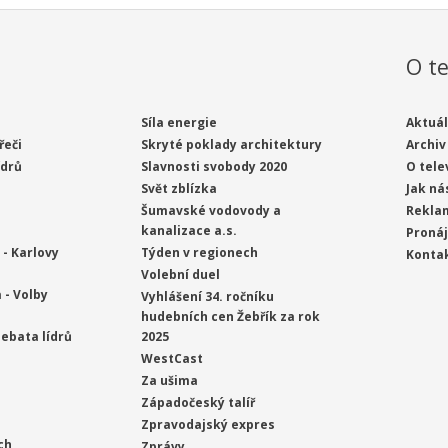
O te
Síla energie
Aktuál
řeči
Skryté poklady architektury
Archiv
ídrů
Slavnosti svobody 2020
O tele
Svět zblízka
Jak ná
Šumavské vodovody a
Rekla
kanalizace a.s.
Proná
- Karlovy
Týden v regionech
Konta
Volební duel
 - Volby
Vyhlášení 34. ročníku
hudebních cen Žebřík za rok
ebata lídrů
2025
WestCast
Za ušima
Západočeský talíř
Zpravodajský expres
ch
Zprávy