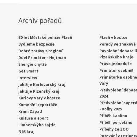
Archiv pořadů
30 let Městské policie Plzeň
Plzeň v kostce
Bydleme bezpečně
Pořady ve znakové 
Dobré zprávy z regionů
Povolební debata l
Plzeňského kraje
Duel Primátor - Hejtman
Právo jednoduše
Energie chytře
Primátor osobně!
Get Smart
Primátorka osobně 
Interview
Vary
Jak žije Karlovarský kraj
Předvolební debata
Jak žije Plzeňský kraj
2024
Karlovy Vary v kostce
Předvolební superd
Komerční reportáže
- Volby 2025
Krimi Západ
Příběh kaolinu
Kultura a sport
Příběh porcelánu
Limberskýho šajtle
Příběhy ze ZOO
Náš kraj
Putování v regione