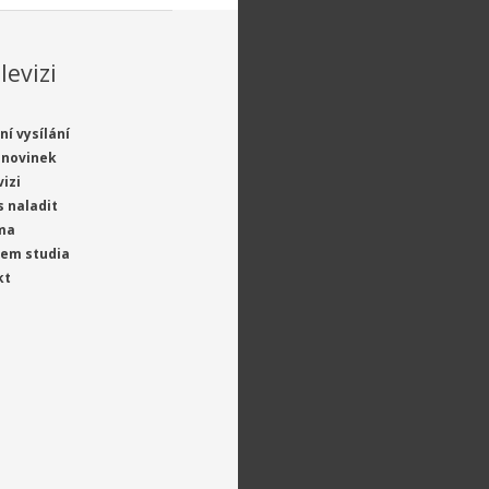
levizi
ní vysílání
 novinek
vizi
s naladit
ma
jem studia
kt