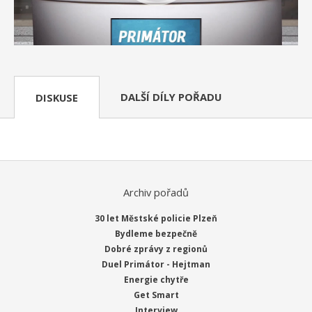
DALŠÍ DÍLY POŘADU
DISKUSE
Archiv pořadů
30 let Městské policie Plzeň
Bydleme bezpečně
Dobré zprávy z regionů
Duel Primátor - Hejtman
Energie chytře
Get Smart
Interview