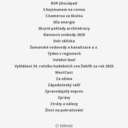
ROP Jihozápad
S hejtmanem na rovinu
S kamerou za školou
Síla energie
Skryté poklady architektury
Slavnosti svobody 2020
Svět zblízka
Šumavské vodovody a kanalizace a.s.
Týden v regionech
Volební duel
Vyhlášení 34. ročníku hudebních cen Žebřík za rok 2025
WestCast
Za ušima
Západočeský talíř
Zpravodajský expres
Zprávy
Ztráty a nálezy
Život na pokračování
O televizi