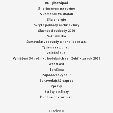
ROP Jihozápad
S hejtmanem na rovinu
S kamerou za školou
Síla energie
Skryté poklady architektury
Slavnosti svobody 2020
Svět zblízka
Šumavské vodovody a kanalizace a.s.
Týden v regionech
Volební duel
Vyhlášení 34. ročníku hudebních cen Žebřík za rok 2025
WestCast
Za ušima
Západočeský talíř
Zpravodajský expres
Zprávy
Ztráty a nálezy
Život na pokračování
O televizi