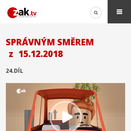
SPRÁVNÝM SMĚREM
z
15.12.2018
24.DÍL