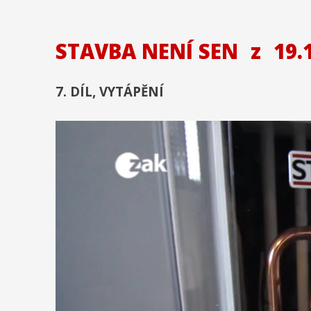
STAVBA NENÍ SEN
z
19.
7. DÍL, VYTÁPĚNÍ