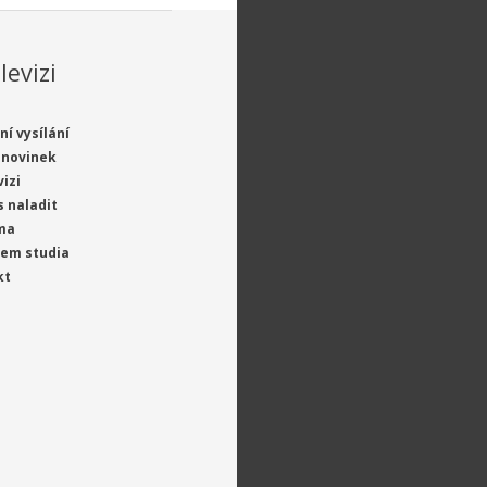
levizi
ní vysílání
 novinek
vizi
s naladit
ma
jem studia
kt