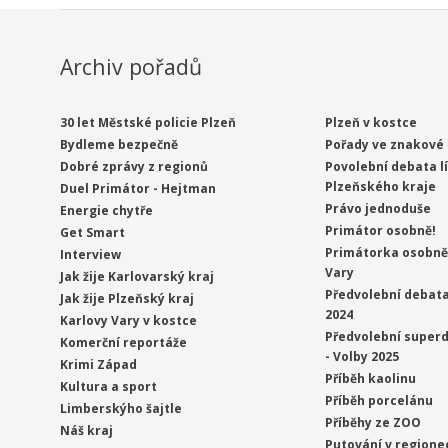
Archiv pořadů
30 let Městské policie Plzeň
Plzeň v kostce
Bydleme bezpečně
Pořady ve znakové 
Dobré zprávy z regionů
Povolební debata l
Plzeňského kraje
Duel Primátor - Hejtman
Právo jednoduše
Energie chytře
Primátor osobně!
Get Smart
Primátorka osobně 
Interview
Vary
Jak žije Karlovarský kraj
Předvolební debata
Jak žije Plzeňský kraj
2024
Karlovy Vary v kostce
Předvolební superd
Komerční reportáže
- Volby 2025
Krimi Západ
Příběh kaolinu
Kultura a sport
Příběh porcelánu
Limberskýho šajtle
Příběhy ze ZOO
Náš kraj
Putování v regione