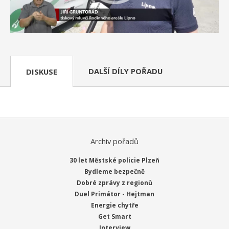
DALŠÍ DÍLY POŘADU
DISKUSE
Archiv pořadů
30 let Městské policie Plzeň
Bydleme bezpečně
Dobré zprávy z regionů
Duel Primátor - Hejtman
Energie chytře
Get Smart
Interview