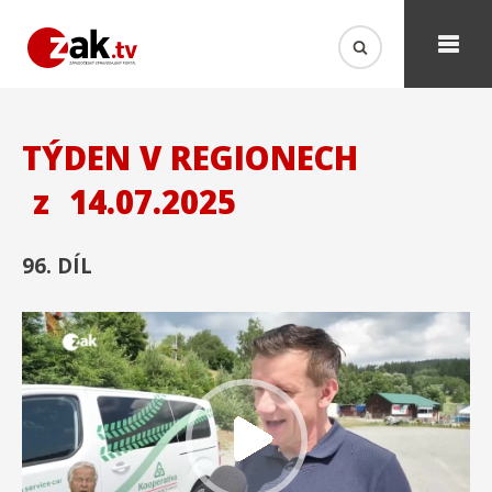
TÝDEN V REGIONECH
z
14.07.2025
96. DÍL