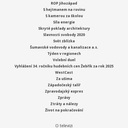
ROP Jihozápad
S hejtmanem na rovinu
S kamerou za školou
Síla energie
Skryté poklady architektury
Slavnosti svobody 2020
Svět zblízka
Šumavské vodovody a kanalizace a.s.
Týden v regionech
Volební duel
Vyhlášení 34. ročníku hudebních cen Žebřík za rok 2025
WestCast
Za ušima
Západočeský talíř
Zpravodajský expres
Zprávy
Ztráty a nálezy
Život na pokračování
O televizi