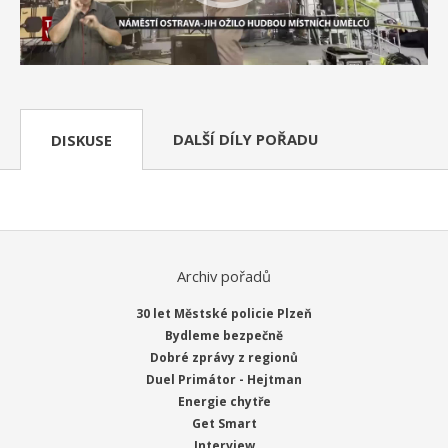
DALŠÍ DÍLY POŘADU
DISKUSE
Archiv pořadů
30 let Městské policie Plzeň
Bydleme bezpečně
Dobré zprávy z regionů
Duel Primátor - Hejtman
Energie chytře
Get Smart
Interview