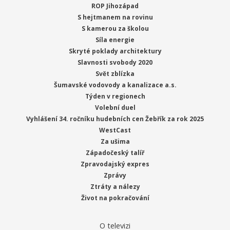
ROP Jihozápad
S hejtmanem na rovinu
S kamerou za školou
Síla energie
Skryté poklady architektury
Slavnosti svobody 2020
Svět zblízka
Šumavské vodovody a kanalizace a.s.
Týden v regionech
Volební duel
Vyhlášení 34. ročníku hudebních cen Žebřík za rok 2025
WestCast
Za ušima
Západočeský talíř
Zpravodajský expres
Zprávy
Ztráty a nálezy
Život na pokračování
O televizi