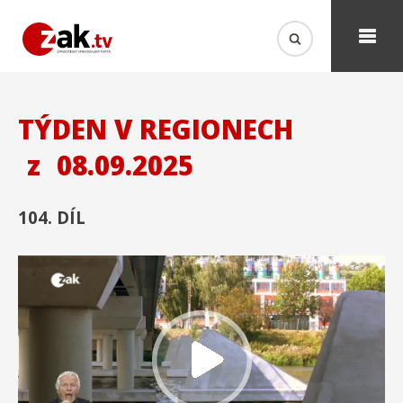
TÝDEN V REGIONECH
z
08.09.2025
104. DÍL