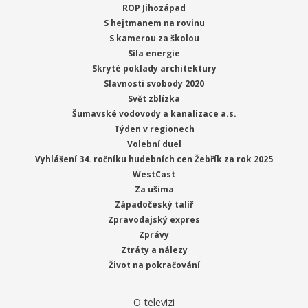
ROP Jihozápad
S hejtmanem na rovinu
S kamerou za školou
Síla energie
Skryté poklady architektury
Slavnosti svobody 2020
Svět zblízka
Šumavské vodovody a kanalizace a.s.
Týden v regionech
Volební duel
Vyhlášení 34. ročníku hudebních cen Žebřík za rok 2025
WestCast
Za ušima
Západočeský talíř
Zpravodajský expres
Zprávy
Ztráty a nálezy
Život na pokračování
O televizi