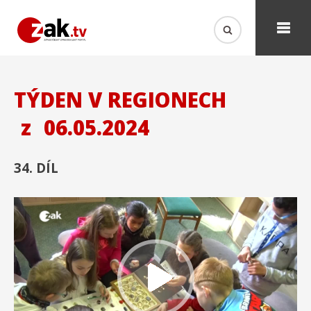
TÝDEN V REGIONECH
z
06.05.2024
34. DÍL