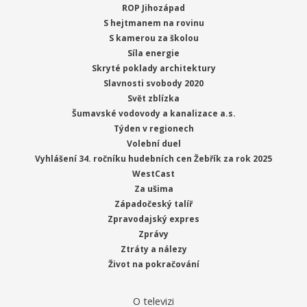
ROP Jihozápad
S hejtmanem na rovinu
S kamerou za školou
Síla energie
Skryté poklady architektury
Slavnosti svobody 2020
Svět zblízka
Šumavské vodovody a kanalizace a.s.
Týden v regionech
Volební duel
Vyhlášení 34. ročníku hudebních cen Žebřík za rok 2025
WestCast
Za ušima
Západočeský talíř
Zpravodajský expres
Zprávy
Ztráty a nálezy
Život na pokračování
O televizi