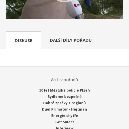
DALŠÍ DÍLY POŘADU
DISKUSE
Archiv pořadů
30 let Městské policie Plzeň
Bydleme bezpečně
Dobré zprávy z regionů
Duel Primátor - Hejtman
Energie chytře
Get Smart
Interview