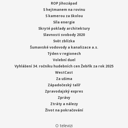
ROP Jihozápad
S hejtmanem na rovinu
S kamerou za školou
Síla energie
Skryté poklady architektury
Slavnosti svobody 2020
Svět zblízka
Šumavské vodovody a kanalizace a.s.
Týden v regionech
Volební duel
Vyhlášení 34. ročníku hudebních cen Žebřík za rok 2025
WestCast
Za ušima
Západočeský talíř
Zpravodajský expres
Zprávy
Ztráty a nálezy
Život na pokračování
O televizi