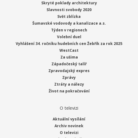
Skryté poklady architektury
Slavnosti svobody 2020
Svět zblízka
Šumavské vodovody a kanalizace a.s.
Týden v regionech
Volební duel
Vyhlášení 34. ročníku hudebních cen Žebřík za rok 2025
WestCast
Za ušima
Západočeský talíř
Zpravodajský expres
Zprávy
Ztráty a nálezy
Život na pokračování
O televizi
Aktuální vysílání
Archiv novinek
O televizi