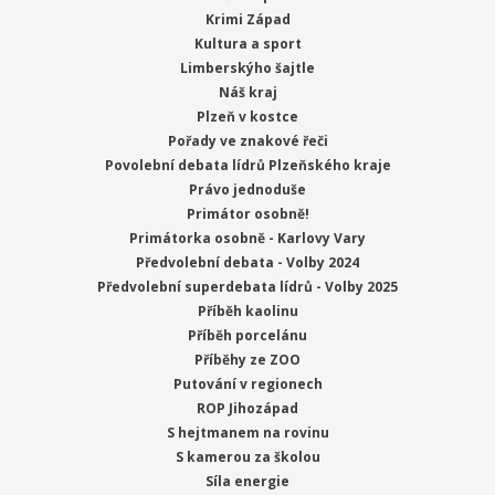
Krimi Západ
Kultura a sport
Limberskýho šajtle
Náš kraj
Plzeň v kostce
Pořady ve znakové řeči
Povolební debata lídrů Plzeňského kraje
Právo jednoduše
Primátor osobně!
Primátorka osobně - Karlovy Vary
Předvolební debata - Volby 2024
Předvolební superdebata lídrů - Volby 2025
Příběh kaolinu
Příběh porcelánu
Příběhy ze ZOO
Putování v regionech
ROP Jihozápad
S hejtmanem na rovinu
S kamerou za školou
Síla energie