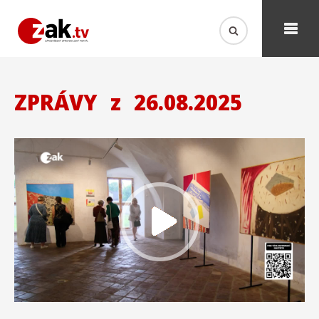
ZPRÁVY
z
26.08.2025