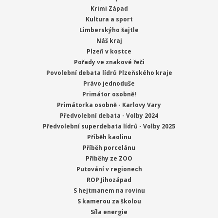
Krimi Západ
Kultura a sport
Limberskýho šajtle
Náš kraj
Plzeň v kostce
Pořady ve znakové řeči
Povolební debata lídrů Plzeňského kraje
Právo jednoduše
Primátor osobně!
Primátorka osobně - Karlovy Vary
Předvolební debata - Volby 2024
Předvolební superdebata lídrů - Volby 2025
Příběh kaolinu
Příběh porcelánu
Příběhy ze ZOO
Putování v regionech
ROP Jihozápad
S hejtmanem na rovinu
S kamerou za školou
Síla energie