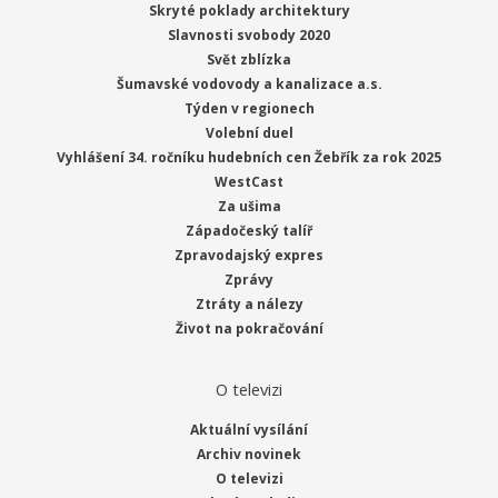
Skryté poklady architektury
Slavnosti svobody 2020
Svět zblízka
Šumavské vodovody a kanalizace a.s.
Týden v regionech
Volební duel
Vyhlášení 34. ročníku hudebních cen Žebřík za rok 2025
WestCast
Za ušima
Západočeský talíř
Zpravodajský expres
Zprávy
Ztráty a nálezy
Život na pokračování
O televizi
Aktuální vysílání
Archiv novinek
O televizi