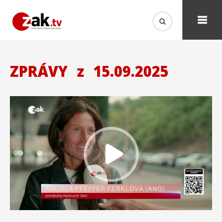
ZPRÁVY
z
15.09.2025