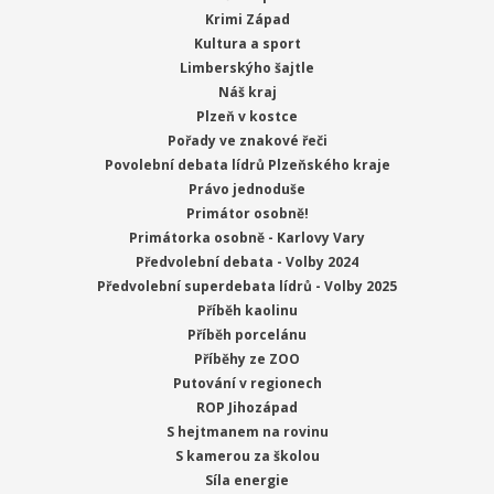
Krimi Západ
Kultura a sport
Limberskýho šajtle
Náš kraj
Plzeň v kostce
Pořady ve znakové řeči
Povolební debata lídrů Plzeňského kraje
Právo jednoduše
Primátor osobně!
Primátorka osobně - Karlovy Vary
Předvolební debata - Volby 2024
Předvolební superdebata lídrů - Volby 2025
Příběh kaolinu
Příběh porcelánu
Příběhy ze ZOO
Putování v regionech
ROP Jihozápad
S hejtmanem na rovinu
S kamerou za školou
Síla energie