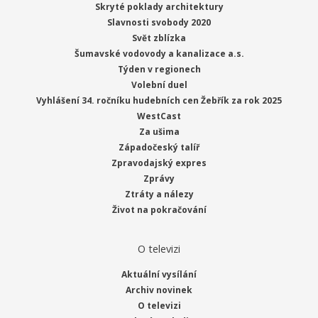
Skryté poklady architektury
Slavnosti svobody 2020
Svět zblízka
Šumavské vodovody a kanalizace a.s.
Týden v regionech
Volební duel
Vyhlášení 34. ročníku hudebních cen Žebřík za rok 2025
WestCast
Za ušima
Západočeský talíř
Zpravodajský expres
Zprávy
Ztráty a nálezy
Život na pokračování
O televizi
Aktuální vysílání
Archiv novinek
O televizi