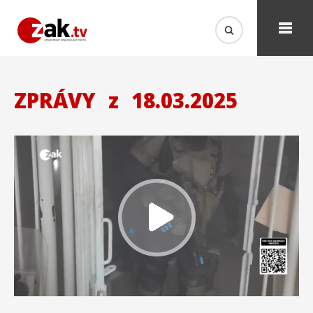
ZPRÁVY
z
18.03.2025