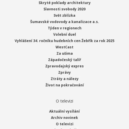
Skryté poklady architektury
Slavnosti svobody 2020
Svět zblízka
Šumavské vodovody a kanalizace a.s.
Týden v regionech
Volební duel
Vyhlášení 34. ročníku hudebních cen Žebřík za rok 2025
WestCast
Za ušima
Západočeský talíř
Zpravodajský expres
Zprávy
Ztráty a nálezy
Život na pokračování
O televizi
Aktuální vysílání
Archiv novinek
O televizi