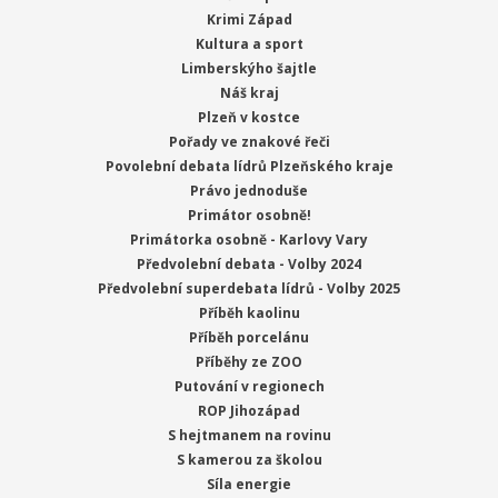
Krimi Západ
Kultura a sport
Limberskýho šajtle
Náš kraj
Plzeň v kostce
Pořady ve znakové řeči
Povolební debata lídrů Plzeňského kraje
Právo jednoduše
Primátor osobně!
Primátorka osobně - Karlovy Vary
Předvolební debata - Volby 2024
Předvolební superdebata lídrů - Volby 2025
Příběh kaolinu
Příběh porcelánu
Příběhy ze ZOO
Putování v regionech
ROP Jihozápad
S hejtmanem na rovinu
S kamerou za školou
Síla energie