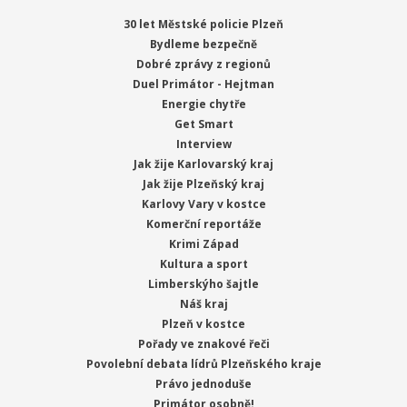
30 let Městské policie Plzeň
Bydleme bezpečně
Dobré zprávy z regionů
Duel Primátor - Hejtman
Energie chytře
Get Smart
Interview
Jak žije Karlovarský kraj
Jak žije Plzeňský kraj
Karlovy Vary v kostce
Komerční reportáže
Krimi Západ
Kultura a sport
Limberskýho šajtle
Náš kraj
Plzeň v kostce
Pořady ve znakové řeči
Povolební debata lídrů Plzeňského kraje
Právo jednoduše
Primátor osobně!