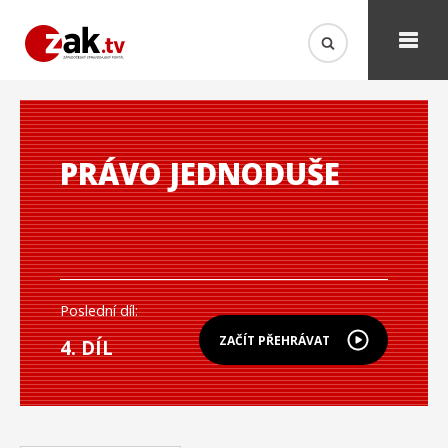
PRÁVO JEDNODUŠE
Poslední díl:
ZAČÍT PŘEHRÁVAT
4. DÍL