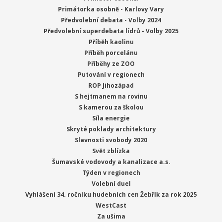
Primátorka osobně - Karlovy Vary
Předvolební debata - Volby 2024
Předvolební superdebata lídrů - Volby 2025
Příběh kaolinu
Příběh porcelánu
Příběhy ze ZOO
Putování v regionech
ROP Jihozápad
S hejtmanem na rovinu
S kamerou za školou
Síla energie
Skryté poklady architektury
Slavnosti svobody 2020
Svět zblízka
Šumavské vodovody a kanalizace a.s.
Týden v regionech
Volební duel
Vyhlášení 34. ročníku hudebních cen Žebřík za rok 2025
WestCast
Za ušima