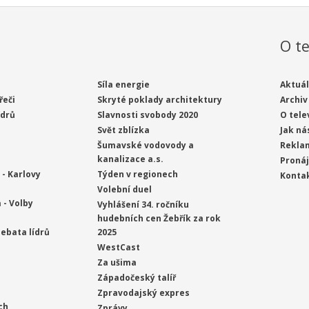
O te
Síla energie
Aktuál
řeči
Skryté poklady architektury
Archiv
ídrů
Slavnosti svobody 2020
O tele
Svět zblízka
Jak ná
Šumavské vodovody a
Rekla
kanalizace a.s.
Proná
- Karlovy
Týden v regionech
Konta
Volební duel
 - Volby
Vyhlášení 34. ročníku
hudebních cen Žebřík za rok
ebata lídrů
2025
WestCast
Za ušima
Západočeský talíř
Zpravodajský expres
ch
Zprávy