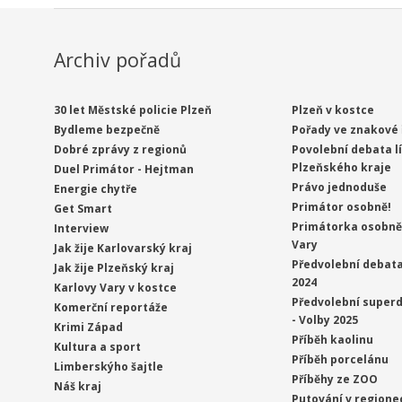
Archiv pořadů
30 let Městské policie Plzeň
Plzeň v kostce
Bydleme bezpečně
Pořady ve znakové 
Dobré zprávy z regionů
Povolební debata l
Plzeňského kraje
Duel Primátor - Hejtman
Právo jednoduše
Energie chytře
Primátor osobně!
Get Smart
Primátorka osobně 
Interview
Vary
Jak žije Karlovarský kraj
Předvolební debata
Jak žije Plzeňský kraj
2024
Karlovy Vary v kostce
Předvolební superd
Komerční reportáže
- Volby 2025
Krimi Západ
Příběh kaolinu
Kultura a sport
Příběh porcelánu
Limberskýho šajtle
Příběhy ze ZOO
Náš kraj
Putování v regione