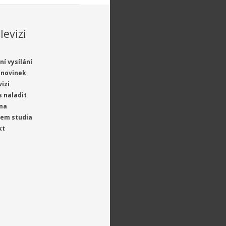
levizi
ní vysílání
 novinek
vizi
s naladit
ma
jem studia
kt