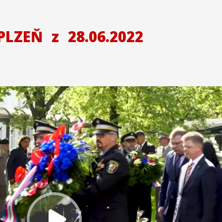
 PLZEŇ
z
28.06.2022